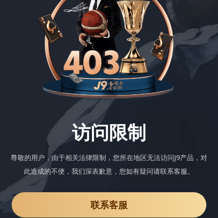
访问限制
尊敬的用户，由于相关法律限制，您所在地区无法访问J9产品，对
此造成的不便，我们深表歉意，您如有疑问请联系客服。
联系客服