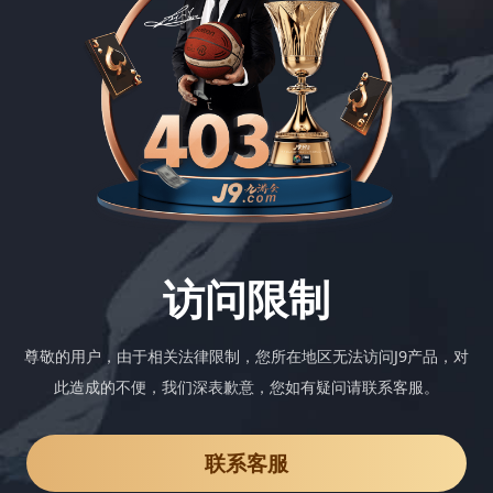
访问限制
尊敬的用户，由于相关法律限制，您所在地区无法访问J9产品，对
此造成的不便，我们深表歉意，您如有疑问请联系客服。
联系客服