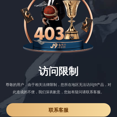
访问限制
尊敬的用户，由于相关法律限制，您所在地区无法访问J9产品，对
此造成的不便，我们深表歉意，您如有疑问请联系客服。
联系客服