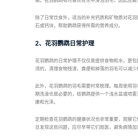
染。花羽鹦鹉有时喜欢在水中浸泡羽毛，因此应避
除了日常饮食外，适当的补充钙质和矿物质对花羽
石或钙块，帮助鹦鹉获得所需的营养成分。
2、花羽鹦鹉日常护理
花羽鹦鹉的日常护理不仅仅是提供食物和水，更包
须的，清理食物残渣、粪便和掉落的羽毛可以减少
此外，花羽鹦鹉的羽毛需要时常梳理。每周使用羽
期洗澡也是必要的，给鹦鹉提供一个浅水盆或喷雾
康和光泽。
定期检查花羽鹦鹉的健康状况也非常重要，观察它
旦发现这些问题，应尽早带它们就医，避免病情加