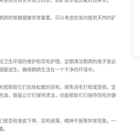
免使用含有化学成分的水，如矿泉水或含氟的自来水。
鹦鹉的骨骼健康非常重要。可以考虑在笼内提供天然的矿
括卫生环境的维护和羽毛护理。定期清洁鹦鹉的笼子是必
细菌滋生，确保鹦鹉生活在一个干净的环境中。
毛梳帮助它们去除松散的羽毛，避免羽毛打结或受损。定
洗澡，既能让它们保持清洁，也能帮助它们保持羽毛的健
们是否有食欲下降、羽毛掉落、精神不振等异常现象。一
重。