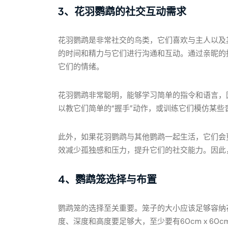
3、花羽鹦鹉的社交互动需求
花羽鹦鹉是非常社交的鸟类，它们喜欢与主人以及
的时间和精力与它们进行沟通和互动。通过亲昵的
它们的情绪。
花羽鹦鹉非常聪明，能够学习简单的指令和语言，
以教它们简单的“握手”动作，或训练它们模仿某些
此外，如果花羽鹦鹉与其他鹦鹉一起生活，它们会
效减少孤独感和压力，提升它们的社交能力。因此
4、鹦鹉笼选择与布置
鹦鹉笼的选择至关重要。笼子的大小应该足够容纳
度、深度和高度要足够大，至少要有60cm x 60