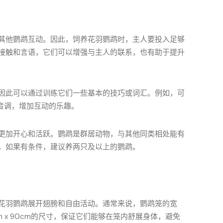
其他鹦鹉互动。因此，饲养花羽鹦鹉时，主人要投入足够
接触和言语，它们可以增强与主人的联系，也有助于提升
因此可以通过训练它们一些基本的技巧或词汇。例如，可
音调，增加互动的乐趣。
更加开心和活跃。鹦鹉是群居动物，与其他同类相处能有
，如果有条件，建议养两只及以上的鹦鹉。
花羽鹦鹉展开翅膀和自由活动。通常来说，鹦鹉笼的宽
cm x 90cm的尺寸，保证它们能够在笼内舒展身体，避免