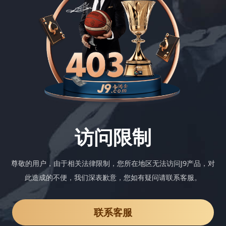
访问限制
尊敬的用户，由于相关法律限制，您所在地区无法访问J9产品，对
此造成的不便，我们深表歉意，您如有疑问请联系客服。
联系客服